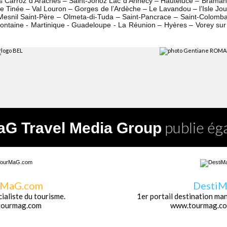
es Carroz d’Arâches – Saint-Jorioz Lac d’Annecy – Hauteluce – Braman
e Tinée – Val Louron – Gorges de l’Ardèche – Le Lavandou – l’Isle Jo
snil Saint-Père – Olmeta-di-Tuda – Saint-Pancrace – Saint-Colomban 
Montaine - Martinique - Guadeloupe - La Réunion – Hyères – Vorey sur
publie ég
aG Travel Media Group
rMaG.com
Desti
ialiste du tourisme.
1er portail destination m
tourmag.com
www.tourmag.c