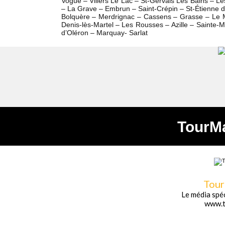
Vogüé – Villers Le Lac – St-Gervais Les Bains – L
– La Grave – Embrun – Saint-Crépin – St-Étienne d
Bolquère – Merdrignac – Cassens – Grasse – Le Me
Denis-lès-Martel – Les Rousses – Azille – Sainte-
d’Oléron – Marquay- Sarlat
TourM
Tou
Le média spéc
www.