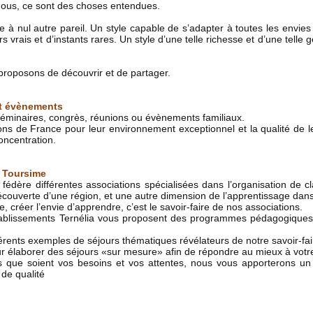
e nous, ce sont des choses entendues.
à nul autre pareil. Un style capable de s’adapter à toutes les envies e
rs vrais et d’instants rares. Un style d’une telle richesse et d’une tell
 proposons de découvrir et de partager.
et évènements
éminaires, congrès, réunions ou évènements familiaux.
ns de France pour leur environnement exceptionnel et la qualité de le
concentration.
a Toursime
 fédère différentes associations spécialisées dans l’organisation de 
écouverte d’une région, et une autre dimension de l’apprentissage dans 
e, créer l’envie d’apprendre, c’est le savoir-faire de nos associations.
tablissements Ternélia vous proposent des programmes pédagogiques
érents exemples de séjours thématiques révélateurs de notre savoir-fai
r élaborer des séjours «sur mesure» afin de répondre au mieux à votre 
uels que soient vos besoins et vos attentes, nous vous apporterons
 de qualité