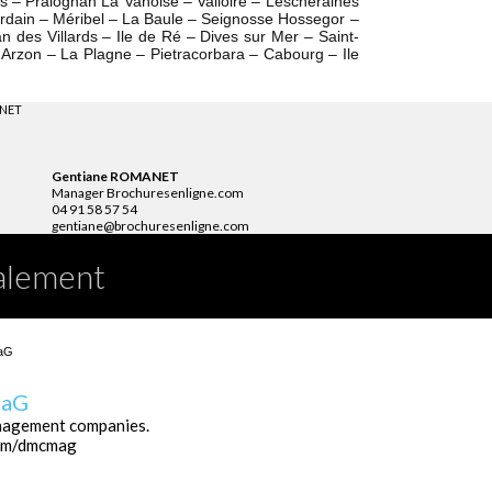
s – Pralognan La Vanoise – Valloire – Lescheraines
urdain – Méribel – La Baule – Seignosse Hossegor –
des Villards – Ile de Ré – Dives sur Mer – Saint-
 Arzon – La Plagne – Pietracorbara – Cabourg – Ile
Gentiane ROMANET
Manager Brochuresenligne.com
04 91 58 57 54
gentiane@brochuresenligne.com
alement
MaG
anagement companies.
om/dmcmag