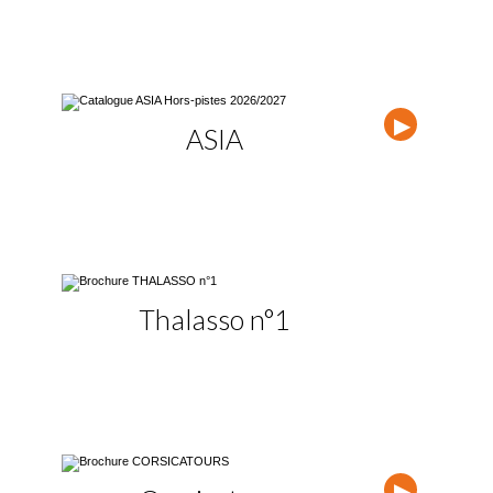
ASIA
Vacan
Thalasso n°1