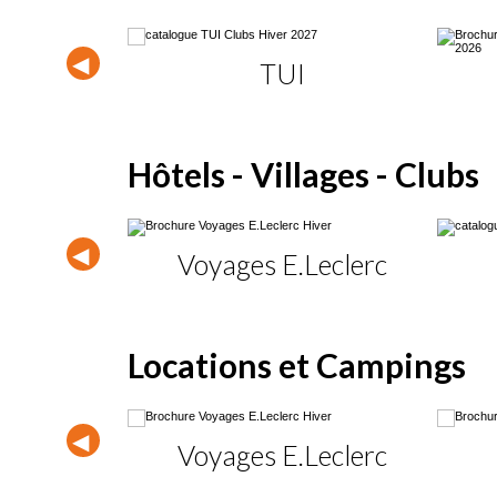
nces
TUI
Hôtels - Villages - Clubs
tanie
Voyages E.Leclerc
Locations et Campings
ini
Voyages E.Leclerc