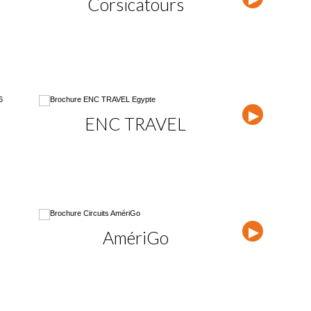
Corsicatours
Top
ENC TRAVEL
Plein C
AmériGo
Vacances 