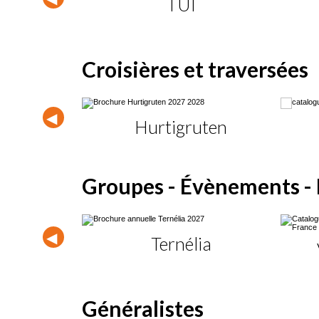
coming
TUI
Croisières et traversées
oisières
Hurtigruten
Groupes - Évènements - 
coming
Ternélia
Généralistes