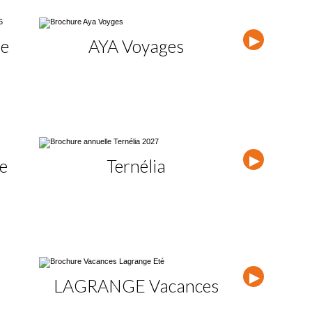
de
AYA Voyages
Secret
e
Ternélia
Ôv
LAGRANGE Vacances
Odaly