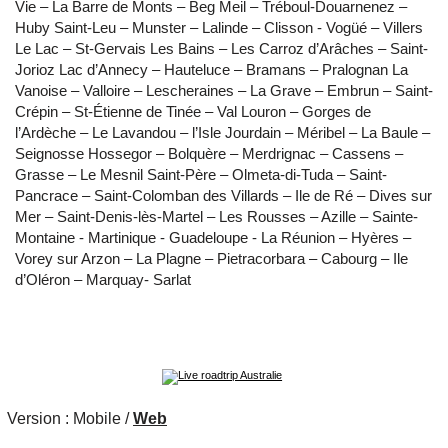
Vie – La Barre de Monts – Beg Meil – Tréboul-Douarnenez –
Huby Saint-Leu – Munster – Lalinde – Clisson - Vogüé – Villers
Le Lac – St-Gervais Les Bains – Les Carroz d’Arâches – Saint-
Jorioz Lac d’Annecy – Hauteluce – Bramans – Pralognan La
Vanoise – Valloire – Lescheraines – La Grave – Embrun – Saint-
Crépin – St-Étienne de Tinée – Val Louron – Gorges de
l’Ardèche – Le Lavandou – l’Isle Jourdain – Méribel – La Baule –
Seignosse Hossegor – Bolquère – Merdrignac – Cassens –
Grasse – Le Mesnil Saint-Père – Olmeta-di-Tuda – Saint-
Pancrace – Saint-Colomban des Villards – Ile de Ré – Dives sur
Mer – Saint-Denis-lès-Martel – Les Rousses – Azille – Sainte-
Montaine - Martinique - Guadeloupe - La Réunion – Hyères –
Vorey sur Arzon – La Plagne – Pietracorbara – Cabourg – Ile
d’Oléron – Marquay- Sarlat
Version :
Mobile
/
Web